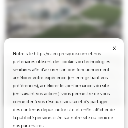
Vous êtes promoteur immobilier
EN SAVOIR +
X
Masq
Notre site
https://caen-presquile.com
et nos
partenaires utilisent des cookies ou technologies
similaires afin d’assurer son bon fonctionnement,
améliorer votre expérience (en enregistrant vos
préférences), améliorer les performances du site
Vous êtes porteur de projet
(en suivant vos actions), vous permettre de vous
EN SAVOIR +
connecter à vos réseaux sociaux et d’y partager
des contenus depuis notre site et enfin, afficher de
la publicité personnalisée sur notre site ou ceux de
nos partenaires.