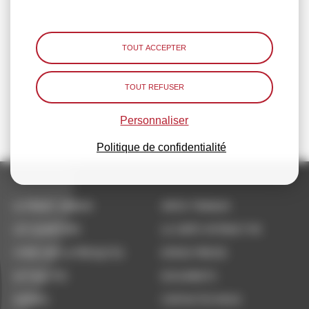
TOUT ACCEPTER
TOUT REFUSER
Personnaliser
Politique de confidentialité
LE PROJET URBAIN
INFOS TRAVAUX
LES QUARTIERS
LA CARTE INTERACTIVE
VIVRE SUR LA PRESQU’ÎLE
ESPACE PRESSE
ACTUALITÉS
DOCUMENTS
AGENDA
CONTACTEZ-NOUS