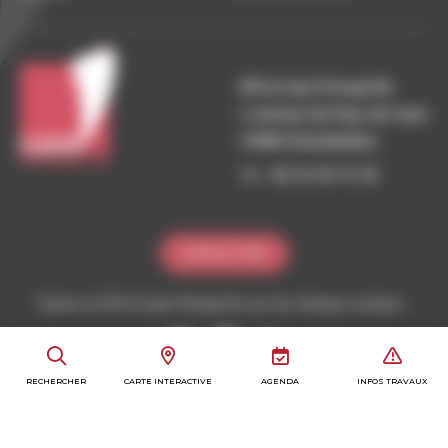
SPLA Caen Presqu’île
1 avenue du Pays de Caen
14460 Colombelles
Tel :
02 31 35 72 55
ESPACE PRO
Suivez la SPLA Caen Presqu'île sur les réseaux sociaux :
RECHERCHER
CARTE INTERACTIVE
AGENDA
INFOS TRAVAUX
Politique de confidentialité